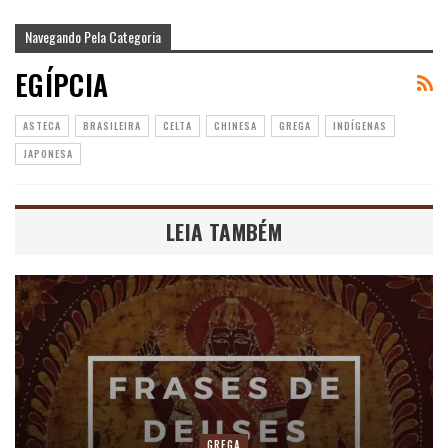
Navegando Pela Categoria
EGÍPCIA
ASTECA
BRASILEIRA
CELTA
CHINESA
GREGA
INDÍGENAS
JAPONESA
LEIA TAMBÉM
GREGA